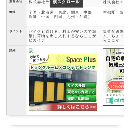
横スクロール
横スクロール
株式会社ランドピア
株式会社エア
運営会社
全国（北海道・東北、関東、中部、
首都圏、阪神
地域
近畿、中国、四国、九州・沖縄）
バイクも置ける。料金が安いので頻
集荷配送無料
ポイント
繁に荷物を出し入れするならここが
ム。ちょっと
ピカイチ
らここが一番
詳細