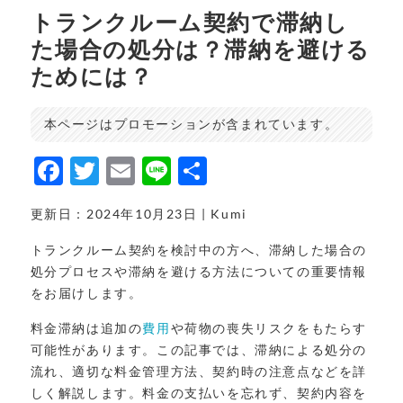
トランクルーム契約で滞納し
た場合の処分は？滞納を避ける
ためには？
本ページはプロモーションが含まれています。
F
T
E
Li
共
a
w
m
n
有
更新日：2024年10月23日 | Kumi
c
it
ai
e
e
t
l
トランクルーム契約を検討中の方へ、滞納した場合の
処分プロセスや滞納を避ける方法についての重要情報
b
e
をお届けします。
o
r
料金滞納は追加の
費用
や荷物の喪失リスクをもたらす
o
可能性があります。この記事では、滞納による処分の
k
流れ、適切な料金管理方法、契約時の注意点などを詳
しく解説します。料金の支払いを忘れず、契約内容を