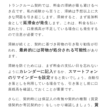
トランクルーム契約では、料金の滞納が最も避けるべ
き点です。私の経験から言うと、滞納は予想以上に大
きな問題を引き起こします。滞納すると、まず追加料
延滞金が発生
金として
します。これは、料金を払い
忘れたり、口座残高が不足している場合にも発生する
ので注意が必要です。
滞納が続くと、契約に基づき荷物の引き取り勧告が行
最終的には荷物が処分される可能性
われ、
があり
ます。
滞納を防ぐためには、まず料金の支払い日を忘れない
カレンダーに記入
スマートフォン
ように
するか、
のリマインダーを設定
すると良いでしょう。自動引
き落としを利用している場合でも、引き落とし前に口
座残高を確認しておくことが重要です。
さらに、契約時には保証人の有無や契約の種類（賃貸
賃
借契約か寄託契約か）をしっかり確認しましょう。