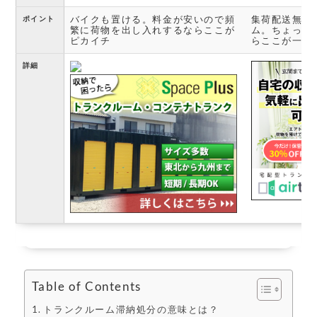
バイクも置ける。料金が安いので頻
集荷配送無料
ポイント
繁に荷物を出し入れするならここが
ム。ちょっと
ピカイチ
らここが一番
詳細
Table of Contents
トランクルーム滞納処分の意味とは？