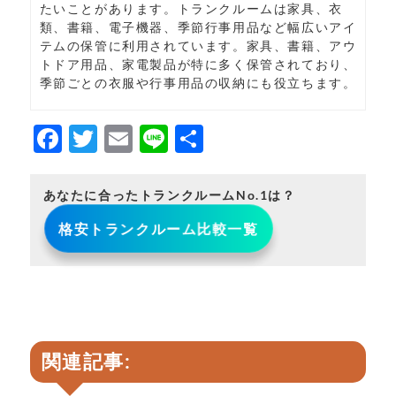
たいことがあります。トランクルームは家具、衣
類、書籍、電子機器、季節行事用品など幅広いアイ
テムの保管に利用されています。家具、書籍、アウ
トドア用品、家電製品が特に多く保管されており、
季節ごとの衣服や行事用品の収納にも役立ちます。
F
T
E
Li
共
a
w
m
n
有
c
it
ai
e
あなたに合ったトランクルームNo.1は？
e
t
l
格安トランクルーム比較一覧
b
e
o
r
o
k
関連記事: