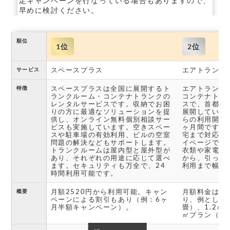
定キャンペーンを行なっている場合もありますので、
早めに検討ください。
順位
1位
2位
スペースプラス
エアトランク
サービス
スペースプラスは全国に展開するト
エアトランク
特徴
ランクルーム・コンテナトランクの
コンテナトラ
レンタルサービスです。収納でお困
スで、首都圏
りの方に最適なソリューションを提
展開していま
供し、オンライン無料個別相談サー
らの利用開始
ビスも実施しています。空きスペー
ヶ月間です。
スや駐車場の有効利用、ビルの空室
宅まで対応し
問題の解決などもサポートします。
イページで確
トランクルームは屋内型と屋外型が
衣類や家電、
あり、それぞれの用途に応じて選べ
から、引っ越
ます。セキュリティも万全で、24
利用まで幅広
時間利用可能です。
月額2520円から利用可能。キャン
月額料金は荷
概要
ペーンによる割引もあり（例：6ヶ
り、例として0
月半額キャンペーン）。
畳）、1.2㎥プ
㎥プラン（1