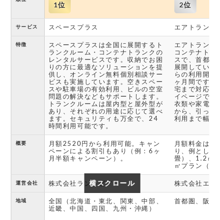
1位
2位
スペースプラス
エアトランク
サービス
スペースプラスは全国に展開するト
エアトランク
特徴
ランクルーム・コンテナトランクの
コンテナトラ
レンタルサービスです。収納でお困
スで、首都圏
りの方に最適なソリューションを提
展開していま
供し、オンライン無料個別相談サー
らの利用開始
ビスも実施しています。空きスペー
ヶ月間です。
スや駐車場の有効利用、ビルの空室
宅まで対応し
問題の解決などもサポートします。
イページで確
トランクルームは屋内型と屋外型が
衣類や家電、
あり、それぞれの用途に応じて選べ
から、引っ越
ます。セキュリティも万全で、24
利用まで幅広
時間利用可能です。
月額2520円から利用可能。キャン
月額料金は荷
概要
ペーンによる割引もあり（例：6ヶ
り、例として0
月半額キャンペーン）。
畳）、1.2㎥プ
㎥プラン（1
横スクロール
横スクロール
株式会社ランドピア
株式会社エア
運営会社
全国（北海道・東北、関東、中部、
首都圏、阪神
地域
近畿、中国、四国、九州・沖縄）