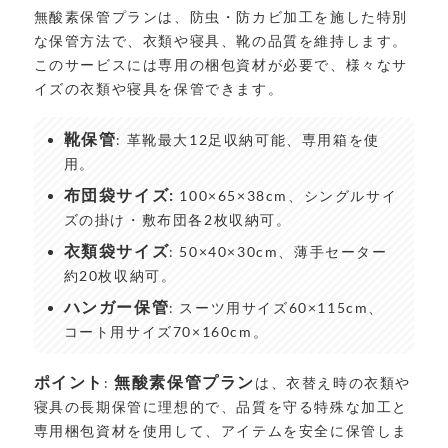
無酸素保管プランは、防虫・防カビ加工を施した特別
な保管方法で、衣類や寝具、靴の品質を維持します。
このサービスには専用の梱包資材が必要で、様々なサ
イズの衣類や寝具を保管できます。
靴保管
: 革靴最大12足収納可能、専用箱を使
用。
布団袋サイズ:
100×65×38cm、シングルサイ
ズの掛け・敷布団各2枚収納可。
衣類袋サイズ
: 50×40×30cm、薄手セーター
約20枚収納可。
ハンガー保管
: スーツ用サイズ60×115cm、
コート用サイズ70×160cm。
ポイント
無酸素保管プラン
:
は、衣替え時の衣類や
寝具の長期保管に理想的で、品質を守る特殊な加工と
専用梱包資材を使用して、アイテムを安全に保管しま