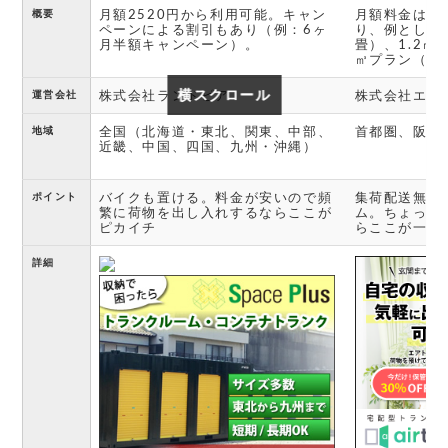
月額2520円から利用可能。キャン
月額料金は荷
概要
ペーンによる割引もあり（例：6ヶ
り、例として0
月半額キャンペーン）。
畳）、1.2㎥プ
㎥プラン（1
横スクロール
横スクロール
株式会社ランドピア
株式会社エア
運営会社
全国（北海道・東北、関東、中部、
首都圏、阪神
地域
近畿、中国、四国、九州・沖縄）
バイクも置ける。料金が安いので頻
集荷配送無料
ポイント
繁に荷物を出し入れするならここが
ム。ちょっと
ピカイチ
らここが一番
詳細