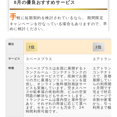
8月の優良おすすめサービス
手
軽に短期契約を検討されているなら。 期間限定
キャンペーンを行なっている場合もありますので、早
めに検討ください。
順位
1位
2位
スペースプラス
エアトランク
サービス
スペースプラスは全国に展開するト
エアトランク
特徴
ランクルーム・コンテナトランクの
コンテナトラ
レンタルサービスです。収納でお困
スで、首都圏
りの方に最適なソリューションを提
展開していま
供し、オンライン無料個別相談サー
らの利用開始
ビスも実施しています。空きスペー
ヶ月間です。
スや駐車場の有効利用、ビルの空室
宅まで対応し
問題の解決などもサポートします。
イページで確
トランクルームは屋内型と屋外型が
衣類や家電、
あり、それぞれの用途に応じて選べ
から、引っ越
ます。セキュリティも万全で、24
利用まで幅広
時間利用可能です。