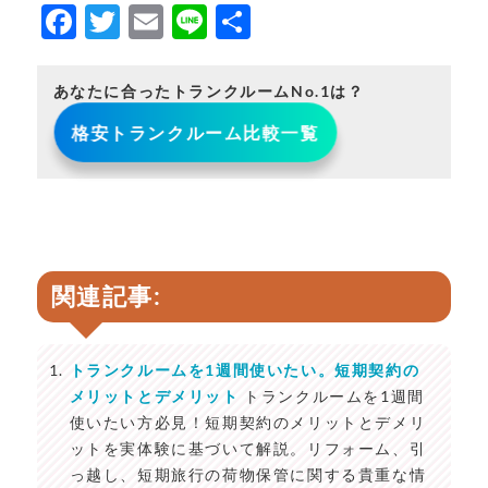
F
T
E
Li
共
a
w
m
n
有
c
it
ai
e
あなたに合ったトランクルームNo.1は？
e
t
l
格安トランクルーム比較一覧
b
e
o
r
o
k
関連記事:
トランクルームを1週間使いたい。短期契約の
メリットとデメリット
トランクルームを1週間
使いたい方必見！短期契約のメリットとデメリ
ットを実体験に基づいて解説。リフォーム、引
っ越し、短期旅行の荷物保管に関する貴重な情