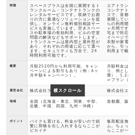
スペースプラスは全国に展開するト
エアトランク
特徴
ランクルーム・コンテナトランクの
コンテナトラ
レンタルサービスです。収納でお困
スで、首都圏
りの方に最適なソリューションを提
展開していま
供し、オンライン無料個別相談サー
らの利用開始
ビスも実施しています。空きスペー
ヶ月間です。
スや駐車場の有効利用、ビルの空室
宅まで対応し
問題の解決などもサポートします。
イページで確
トランクルームは屋内型と屋外型が
衣類や家電、
あり、それぞれの用途に応じて選べ
から、引っ越
ます。セキュリティも万全で、24
利用まで幅広
時間利用可能です。
月額2520円から利用可能。キャン
月額料金は荷
概要
ペーンによる割引もあり（例：6ヶ
り、例として0
月半額キャンペーン）。
畳）、1.2㎥プ
㎥プラン（1
横スクロール
横スクロール
株式会社ランドピア
株式会社エア
運営会社
全国（北海道・東北、関東、中部、
首都圏、阪神
地域
近畿、中国、四国、九州・沖縄）
バイクも置ける。料金が安いので頻
集荷配送無料
ポイント
繁に荷物を出し入れするならここが
ム。ちょっと
ピカイチ
らここが一番