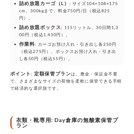
詰め放題カーゴ（L）
: サイズ104×108×175
cm、300kgまで、料金750円/日（税込825
円）。
詰め放題ボックス
: 115リットル、30日間1,3
00円（税込1,430円）。
作業料
: カーゴお預け入れ・引き出し各250円
（税込275円）、ボックスお預け入れ・引き出
し各50円（税込55円）。
ポイント
定額保管プラン
:
は、敷金・保証金不要
で、さまざまなサイズの荷物を柔軟に保管できる手軽
で経済的な選択肢です。
衣類・靴専用: Day倉庫の無酸素保管プ
ラン