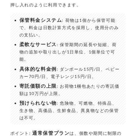
押し入れのように利用できます。
保管料金システム
: 荷物は1個から保管可能
で、料金は日数計算方式を採用し、使用分のみ
の支払い。
柔軟なサービス
: 保管期間の延長や短縮、荷
物の追加や取り出しが1日単位、1個単位で可
能。
具体的な料金例
: ダンボール15円/日、ベビー
カー70円/日、電子レンジ15円/日。
寄託価額の上限
: お荷物1梱包あたりの寄託価
額は10万円が上限。
預けられない物
: 危険物、可燃物、特殊品、
生き物、高価品、生鮮食品、異臭物などの保管
は不可。
通常保管プラン
ポイント:
は、個数や期間に制限の