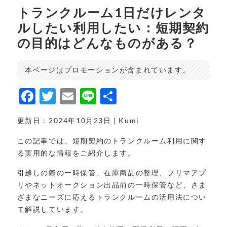
トランクルーム1日だけレンタ
ルしたい利用したい：短期契約
の目的はどんなものがある？
本ページはプロモーションが含まれています。
F
T
E
Li
共
a
w
m
n
有
更新日：2024年10月23日 | Kumi
c
it
ai
e
e
t
l
この記事では、短期契約のトランクルーム利用に関す
る実用的な情報をご紹介します。
b
e
o
r
引越しの際の一時保管、在庫商品の整理、フリマアプ
リやネットオークション出品前の一時保管など、さま
o
ざまなニーズに応えるトランクルームの活用法につい
k
て解説しています。