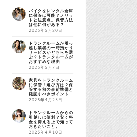
バイクをレンタル倉庫
に保管は可能？メリッ
トと注意点。保管方法
は他に何がある？
2025年5月20日
トランクルームか引っ
越し業者の一時預かり
サービスかどちらを選
ぶ？トランクルームが
おすすめな理由
2025年5月7日
家具をトランクルーム
に保管！選び方は？保
管する前の事前準備と
確認すべきポイント
2025年4月25日
トランクルームからの
引越しは便利？安く料
金を抑える上で知って
おきたいこと。
2025年4月10日