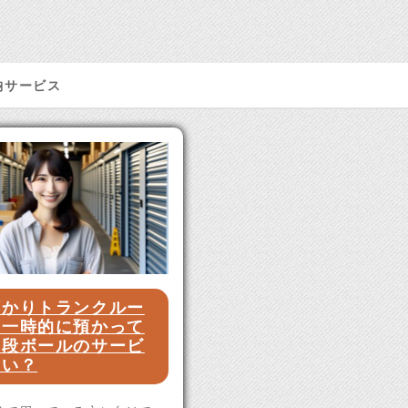
納サービス
預かりトランクルー
？一時的に預かって
る段ボールのサービ
良い？