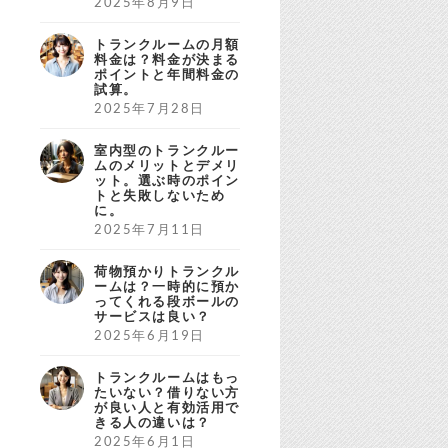
2025年8月9日
トランクルームの月額
料金は？料金が決まる
ポイントと年間料金の
試算。
2025年7月28日
室内型のトランクルー
ムのメリットとデメリ
ット。選ぶ時のポイン
トと失敗しないため
に。
2025年7月11日
荷物預かりトランクル
ームは？一時的に預か
ってくれる段ボールの
サービスは良い？
2025年6月19日
トランクルームはもっ
たいない？借りない方
が良い人と有効活用で
きる人の違いは？
2025年6月1日