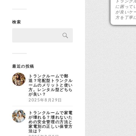
トランク
に困って
が良いケ
方を丁寧
検索
最近の投稿
トランクルームで郵
送？宅配型トランクル
ームのメリットと使い
方。レンタル型どちら
が良い？
2025年8月29日
トランクルームで家電
が壊れる？壊れないた
めの安全管理の方法と
家電別の正しい保管方
法は？