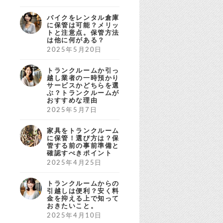
バイクをレンタル倉庫
に保管は可能？メリッ
トと注意点。保管方法
は他に何がある？
2025年5月20日
トランクルームか引っ
越し業者の一時預かり
サービスかどちらを選
ぶ？トランクルームが
おすすめな理由
2025年5月7日
家具をトランクルーム
に保管！選び方は？保
管する前の事前準備と
確認すべきポイント
2025年4月25日
トランクルームからの
引越しは便利？安く料
金を抑える上で知って
おきたいこと。
2025年4月10日