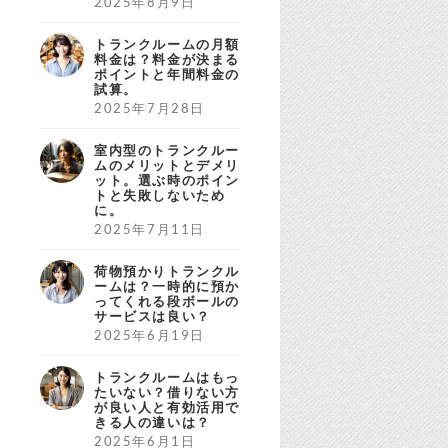
2025年8月9日
トランクルームの月額
料金は？料金が決まる
ポイントと年間料金の
試算。
2025年7月28日
室内型のトランクルー
ムのメリットとデメリ
ット。選ぶ時のポイン
トと失敗しないため
に。
2025年7月11日
荷物預かりトランクル
ームは？一時的に預か
ってくれる段ボールの
サービスは良い？
2025年6月19日
トランクルームはもっ
たいない？借りない方
が良い人と有効活用で
きる人の違いは？
2025年6月1日