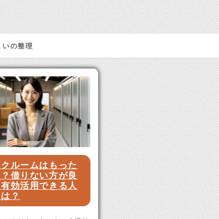
まいの整理
ンクルームはもった
い？借りない方が良
と有効活用できる人
いは？