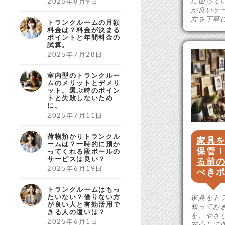
に困って
2025年8月9日
が良いケ
方を丁寧
トランクルームの月額
料金は？料金が決まる
ポイントと年間料金の
試算。
2025年7月28日
室内型のトランクルー
ムのメリットとデメリ
ット。選ぶ時のポイン
トと失敗しないため
に。
2025年7月11日
荷物預かりトランクル
家具
ームは？一時的に預か
保管
ってくれる段ボールの
サービスは良い？
る前
2025年6月19日
べき
トランクルームはもっ
たいない？借りない方
家具をト
が良い人と有効活用で
知ってお
きる人の違いは？
を、やさ
2025年6月1日
安心して