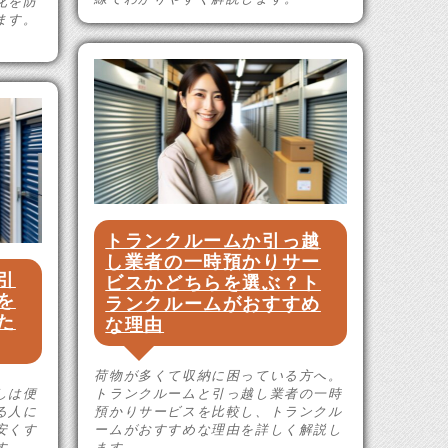
化を防
ます。
。
トランクルームか引っ越
し業者の一時預かりサー
引
ビスかどちらを選ぶ？ト
を
ランクルームがおすすめ
た
な理由
荷物が多くて収納に困っている方へ。
しは便
トランクルームと引っ越し業者の一時
る人に
預かりサービスを比較し、トランクル
安くす
ームがおすすめな理由を詳しく解説し
す。
ます。