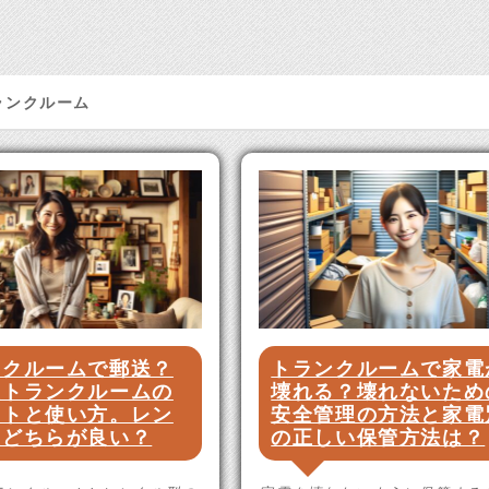
ランクルーム
ンクルームで郵送？
トランクルームで家電
型トランクルームの
壊れる？壊れないため
ットと使い方。レン
安全管理の方法と家電
型どちらが良い？
の正しい保管方法は？