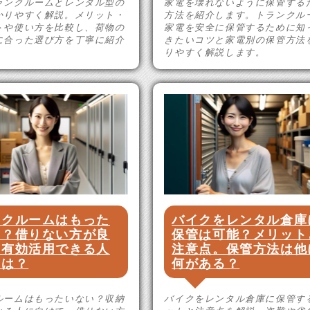
ランクルームとレンタル型の
家電を壊れないように保管する
かりやすく解説。メリット・
方法を紹介します。トランクル
トや使い方を比較し、荷物の
家電を安全に保管するために知
に合った選び方を丁寧に紹介
きたいコツと家電別の保管方法
りやすく解説します。
ンクルームはもった
バイクをレンタル倉庫
い？借りない方が良
保管は可能？メリット
と有効活用できる人
注意点。保管方法は他
いは？
何がある？
ルームはもったいない？収納
バイクをレンタル倉庫に保管す