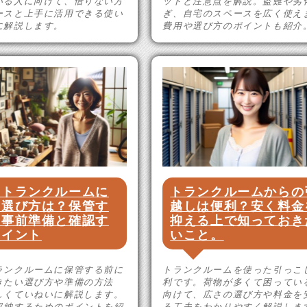
いる人に向けて、借りない方
ットと注意点を解説。盗難や劣
ースと上手に活用できる使い
ぎ、自宅のスペースを広く使え
に解説します。
費用や選び方のポイントも紹介
をトランクルームに
トランクルームからの
！選び方は？保管す
越しは便利？安く料金
の事前準備と確認す
抑える上で知っておき
ポイント
いこと。
ランクルームに保管する前に
トランクルームを使った引っこ
きたい選び方や準備の方法
利です。荷物が多くて困ってい
しくていねいに解説します。
向けて、広さの選び方や料金を
収納するためのポイントを紹
る工夫をわかりやすく解説しま