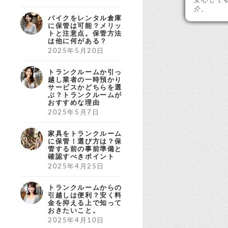
介。
バイクをレンタル倉庫
に保管は可能？メリッ
トと注意点。保管方法
は他に何がある？
2025年5月20日
トランクルームか引っ
越し業者の一時預かり
サービスかどちらを選
ぶ？トランクルームが
おすすめな理由
2025年5月7日
家具をトランクルーム
に保管！選び方は？保
管する前の事前準備と
確認すべきポイント
2025年4月25日
トランクルームからの
引越しは便利？安く料
金を抑える上で知って
おきたいこと。
2025年4月10日