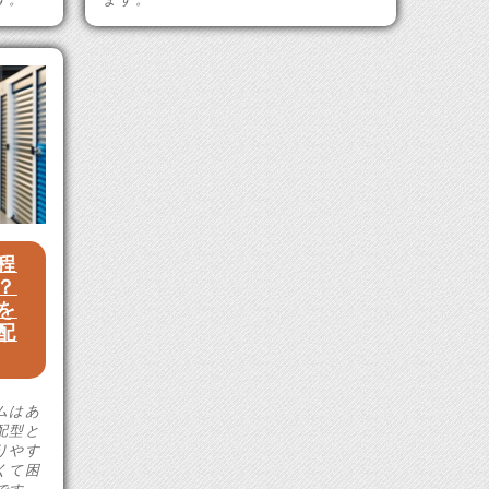
程
？
を
配
ムはあ
配型と
りやす
くて困