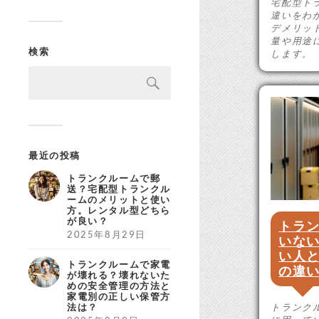
宅配型ト
違いをわ
デメリッ
量や用途
検索
します。
最近の投稿
トランクルームで郵
送？宅配型トランクル
ームのメリットと使い
方。レンタル型どちら
が良い？
トラ
2025年8月29日
いな
い人
トランクルームで家電
の違
が壊れる？壊れないた
めの安全管理の方法と
家電別の正しい保管方
法は？
トランク