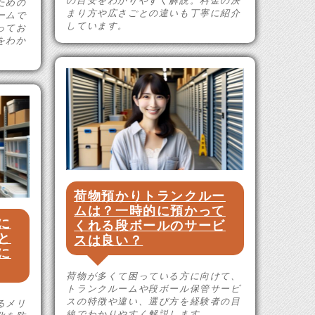
の目安をわかりやすく解説。料金の決
ための
まり方や広さごとの違いも丁寧に紹介
ームで
しています。
ってお
をわか
荷物預かりトランクルー
ムは？一時的に預かって
に
くれる段ボールのサービ
と
スは良い？
に
荷物が多くて困っている方に向けて、
トランクルームや段ボール保管サービ
スの特徴や違い、選び方を経験者の目
るメリ
線でわかりやすく解説します。