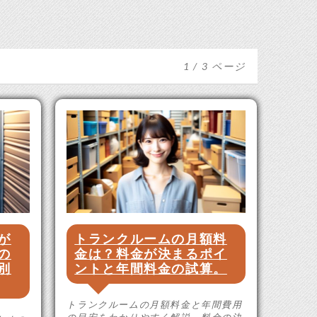
1 / 3 ページ
が
トランクルームの月額料
の
金は？料金が決まるポイ
別
ントと年間料金の試算。
トランクルームの月額料金と年間費用